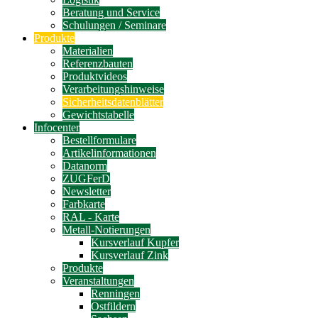
Beratung und Service
Schulungen / Seminare
Produkte
Materialien
Referenzbauten
Produktvideos
Verarbeitungshinweise
Sicherheitsdatenblätter
Gewichtstabelle
Infocenter
Bestellformulare
Artikelinformationen
Datanorm
ZUGFerD
Newsletter
Farbkarte
RAL - Karte
Metall-Notierungen
Kursverlauf Kupfer
Kursverlauf Zink
Produkte
Veranstaltungen
Renningen
Ostfildern