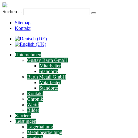
Suchen ...
Sitemap
Kontakt
Unternehmen
Gustav Barth GmbH
Mitarbeiter
Standorte
Barth Metall GmbH
Mitarbeiter
Standorte
Kontakt
Chronik
Werte
Bilder
Karriere
Leistungen
Lagerhaltung
Metallbearbeitung
Logistik